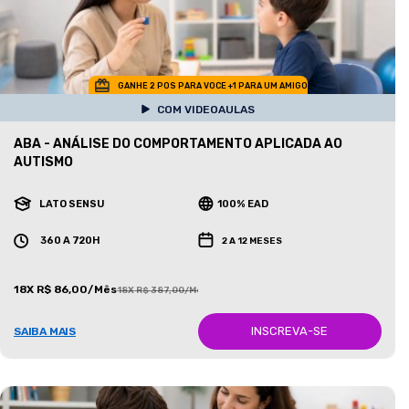
GANHE 2 POS PARA VOCE +1 PARA UM AMIGO
COM VIDEOAULAS
ABA - ANÁLISE DO COMPORTAMENTO APLICADA AO
AUTISMO
LATO SENSU
100% EAD
360 A 720H
2 A 12 MESES
18X R$ 86,00/Mês
18X R$ 387,00/Mês
INSCREVA-SE
SAIBA MAIS