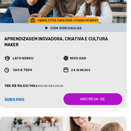
GANHE 2 POS PARA VOCE +1 PARA UM AMIGO
COM VIDEOAULAS
APRENDIZAGEM INOVADORA, CRIATIVA E CULTURA
MAKER
LATO SENSU
100% EAD
360 A 720H
2 A 12 MESES
18X R$ 86,00/Mês
18X R$ 387,00/Mês
INSCREVA-SE
SAIBA MAIS