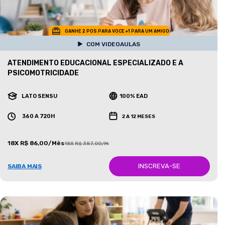
GANHE 2 POS PARA VOCE +1 PARA UM AMIGO
COM VIDEOAULAS
ATENDIMENTO EDUCACIONAL ESPECIALIZADO E A
PSICOMOTRICIDADE
LATO SENSU
100% EAD
360 A 720H
2 A 12 MESES
18X R$ 86,00/Mês
18X R$ 387,00/Mês
INSCREVA-SE
SAIBA MAIS