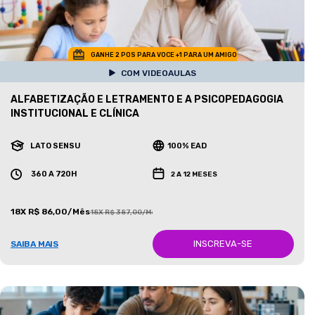
GANHE 2 POS PARA VOCE +1 PARA UM AMIGO
COM VIDEOAULAS
ALFABETIZAÇÃO E LETRAMENTO E A PSICOPEDAGOGIA
INSTITUCIONAL E CLÍNICA
LATO SENSU
100% EAD
360 A 720H
2 A 12 MESES
18X R$ 86,00/Mês
18X R$ 387,00/Mês
INSCREVA-SE
SAIBA MAIS