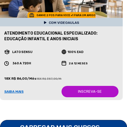
GANHE 2 POS PARA VOCE +1 PARA UM AMIGO
COM VIDEOAULAS
ATENDIMENTO EDUCACIONAL ESPECIALIZADO:
EDUCAÇÃO INFANTIL E ANOS INICIAIS
LATO SENSU
100% EAD
360 A 720H
2 A 12 MESES
18X R$ 86,00/Mês
18X R$ 387,00/Mês
INSCREVA-SE
SAIBA MAIS