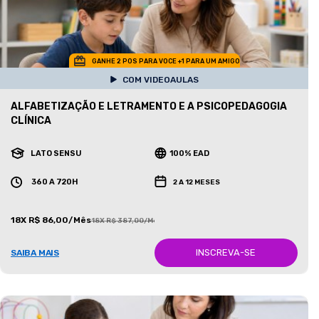
GANHE 2 POS PARA VOCE +1 PARA UM AMIGO
COM VIDEOAULAS
ALFABETIZAÇÃO E LETRAMENTO E A PSICOPEDAGOGIA
CLÍNICA
LATO SENSU
100% EAD
360 A 720H
2 A 12 MESES
18X R$ 86,00/Mês
18X R$ 387,00/Mês
INSCREVA-SE
SAIBA MAIS