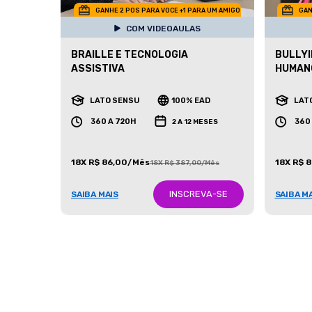
GANHE 2 POS PARA VOCE +1 PARA UM AMIGO
GAN
COM VIDEOAULAS
BRAILLE E TECNOLOGIA
BULLYI
ASSISTIVA
HUMAN
LATO SENSU
100% EAD
LAT
360 A 720H
360
2 A 12 MESES
18X R$ 86,00/Mês
18X R$ 
18X R$ 387,00/Mês
INSCREVA-SE
SAIBA MAIS
SAIBA M