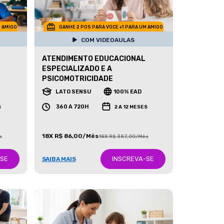
M AMIGO
GANHE 2 POS PARA VOCE +1 PARA UM AMIGO
COM VIDEOAULAS
ATENDIMENTO EDUCACIONAL
ESPECIALIZADO E A
PSICOMOTRICIDADE
LATO SENSU
100% EAD
360 A 720H
S
2 A 12 MESES
18X R$ 86,00/Mês
s
18X R$ 387,00/Mês
-SE
INSCREVA-SE
SAIBA MAIS