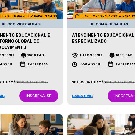
HE 2 POS PARA VOCE +1 PARA UM AMIGO
GANHE 2 POS PARA VOCE +1 PARA U
COM VIDEOAULAS
COM VIDEOAULAS
MENTO EDUCACIONAL E
ATENDIMENTO EDUCACIONAL
TORNO GLOBAL DO
ESPECIALIZADO
VOLVIMENTO
O SENSU
100% EAD
LATO SENSU
100% EAD
 A 720H
360 A 720H
2 A 12 MESES
2 A 12 MESE
86,00/Mês
18X R$ 86,00/Mês
18X R$ 387,00/Mês
18X R$ 387,00/Mê
INSCREVA-SE
INSCREVA
AIS
SAIBA MAIS