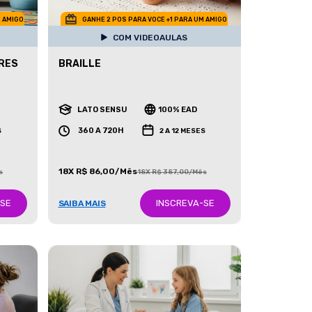
M AMIGO
GANHE 2 POS PARA VOCE +1 PARA UM AMIGO
COM VIDEOAULAS
RES
BRAILLE
LATO SENSU
100% EAD
360 A 720H
S
2 A 12 MESES
18X R$ 86,00/Mês
s
18X R$ 387,00/Mês
-SE
INSCREVA-SE
SAIBA MAIS