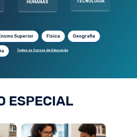
TECNOLOGIA
HUMANAS
Ensino Superior
Física
Geografia
ia
Todos os Cursos de Educação
 ESPECIAL