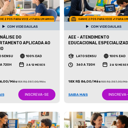
HE 2 POS PARA VOCE +1 PARA UM AMIGO
GANHE 2 POS PARA VOCE +1 PARA U
COM VIDEOAULAS
COM VIDEOAULAS
ANÁLISE DO
AEE - ATENDIMENTO
RTAMENTO APLICADA AO
EDUCACIONAL ESPECIALIZA
MO
O SENSU
100% EAD
LATO SENSU
100% EAD
 A 720H
360 A 720H
2 A 12 MESES
2 A 12 MESE
86,00/Mês
18X R$ 86,00/Mês
18X R$ 387,00/Mês
18X R$ 387,00/Mê
INSCREVA-SE
INSCREVA
AIS
SAIBA MAIS