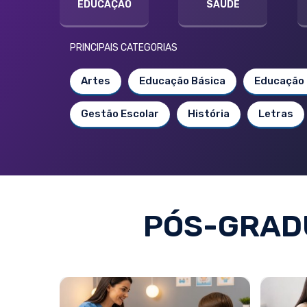
EDUCAÇÃO
SAÚDE
PRINCIPAIS CATEGORIAS
Artes
Educação Básica
Educação 
Gestão Escolar
História
Letras
PÓS-GRAD