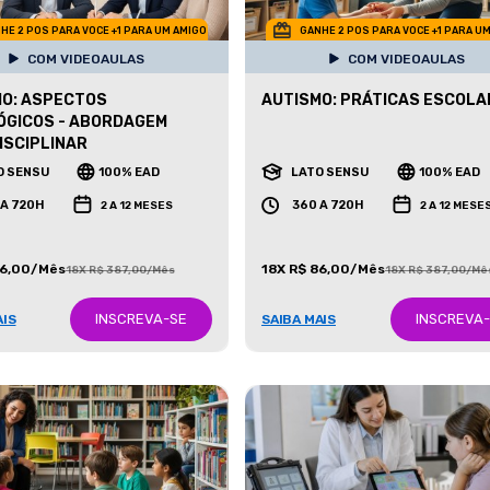
HE 2 POS PARA VOCE +1 PARA UM AMIGO
GANHE 2 POS PARA VOCE +1 PARA U
COM VIDEOAULAS
COM VIDEOAULAS
O: ASPECTOS
AUTISMO: PRÁTICAS ESCOLA
ÓGICOS - ABORDAGEM
ISCIPLINAR
O SENSU
100% EAD
LATO SENSU
100% EAD
 A 720H
360 A 720H
2 A 12 MESES
2 A 12 MESE
86,00/Mês
18X R$ 86,00/Mês
18X R$ 387,00/Mês
18X R$ 387,00/Mê
INSCREVA-SE
INSCREVA
AIS
SAIBA MAIS