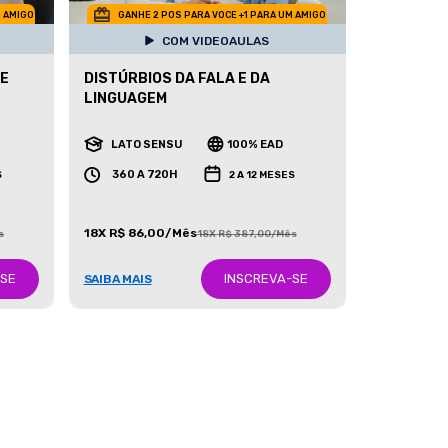
M AMIGO
GANHE 2 POS PARA VOCE +1 PARA UM AMIGO
COM VIDEOAULAS
 E
DISTÚRBIOS DA FALA E DA
LINGUAGEM
LATO SENSU
100% EAD
360 A 720H
S
2 A 12 MESES
18X R$ 86,00/Mês
s
18X R$ 387,00/Mês
-SE
INSCREVA-SE
SAIBA MAIS