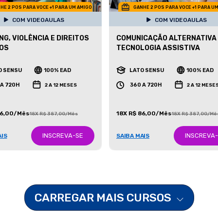
HE 2 POS PARA VOCE +1 PARA UM AMIGO
GANHE 2 POS PARA VOCE +1 PARA U
COM VIDEOAULAS
COM VIDEOAULAS
NG, VIOLÊNCIA E DIREITOS
COMUNICAÇÃO ALTERNATIVA
OS
TECNOLOGIA ASSISTIVA
O SENSU
100% EAD
LATO SENSU
100% EAD
 A 720H
360 A 720H
2 A 12 MESES
2 A 12 MESE
86,00/Mês
18X R$ 86,00/Mês
18X R$ 387,00/Mês
18X R$ 387,00/Mê
INSCREVA-SE
INSCREVA
AIS
SAIBA MAIS
CARREGAR MAIS CURSOS