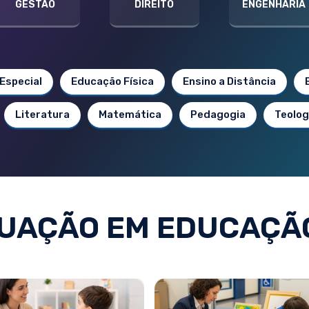
GESTÃO
DIREITO
ENGENHARIA
Especial
Educação Física
Ensino a Distância
Literatura
Matemática
Pedagogia
Teolog
UAÇÃO EM EDUCAÇÃO