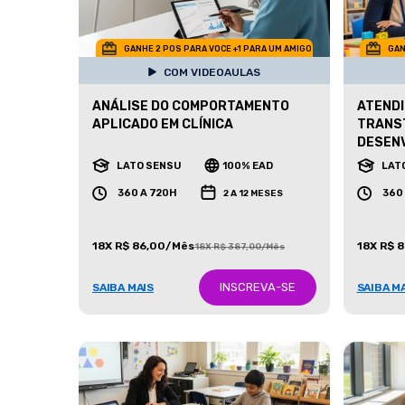
GANHE 2 POS PARA VOCE +1 PARA UM AMIGO
GAN
COM VIDEOAULAS
ANÁLISE DO COMPORTAMENTO
ATENDI
APLICADO EM CLÍNICA
TRANS
DESEN
LATO SENSU
100% EAD
LAT
360 A 720H
360
2 A 12 MESES
18X R$ 86,00/Mês
18X R$ 
18X R$ 387,00/Mês
INSCREVA-SE
SAIBA MAIS
SAIBA M