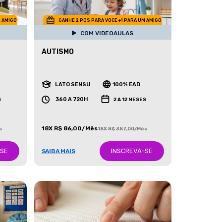
M AMIGO
GANHE 2 POS PARA VOCE +1 PARA UM AMIGO
COM VIDEOAULAS
AUTISMO
LATO SENSU
100% EAD
360 A 720H
S
2 A 12 MESES
18X R$ 86,00/Mês
s
18X R$ 387,00/Mês
-SE
INSCREVA-SE
SAIBA MAIS