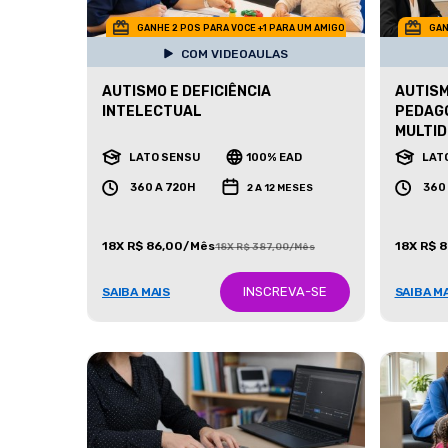
GANHE 2 POS PARA VOCE +1 PARA UM AMIGO
GAN
COM VIDEOAULAS
AUTISMO E DEFICIÊNCIA
AUTISM
INTELECTUAL
PEDAG
MULTID
LATO SENSU
100% EAD
LAT
360 A 720H
360
2 A 12 MESES
18X R$ 86,00/Mês
18X R$ 
18X R$ 387,00/Mês
INSCREVA-SE
SAIBA MAIS
SAIBA M