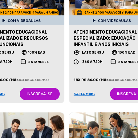
HE 2 POS PARA VOCE +1 PARA UM AMIGO
GANHE 2 POS PARA VOCE +1 PARA U
COM VIDEOAULAS
COM VIDEOAULAS
IMENTO EDUCACIONAL
ATENDIMENTO EDUCACIONAL
ALIZADO E RECURSOS
ESPECIALIZADO: EDUCAÇÃO
UNCIONAIS
INFANTIL E ANOS INICIAIS
O SENSU
100% EAD
LATO SENSU
100% EAD
 A 720H
360 A 720H
2 A 12 MESES
2 A 12 MESE
86,00/Mês
18X R$ 86,00/Mês
18X R$ 387,00/Mês
18X R$ 387,00/Mê
INSCREVA-SE
INSCREVA
AIS
SAIBA MAIS