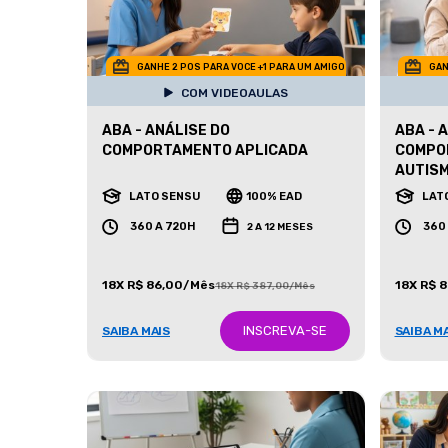
GANHE 2 POS PARA VOCE +1 PARA UM AMIGO
GAN
COM VIDEOAULAS
ABA - ANÁLISE DO
ABA - 
COMPORTAMENTO APLICADA
COMPO
AUTIS
LATO SENSU
100% EAD
LAT
360 A 720H
360
2 A 12 MESES
18X R$ 86,00/Mês
18X R$ 
18X R$ 387,00/Mês
INSCREVA-SE
SAIBA MAIS
SAIBA M