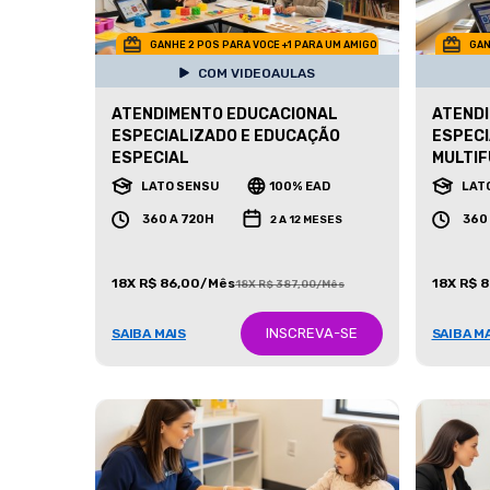
GANHE 2 POS PARA VOCE +1 PARA UM AMIGO
GAN
COM VIDEOAULAS
ATENDIMENTO EDUCACIONAL
ATEND
ESPECIALIZADO E EDUCAÇÃO
ESPECI
ESPECIAL
MULTIF
LATO SENSU
100% EAD
LAT
360 A 720H
360
2 A 12 MESES
18X R$ 86,00/Mês
18X R$ 
18X R$ 387,00/Mês
INSCREVA-SE
SAIBA MAIS
SAIBA M