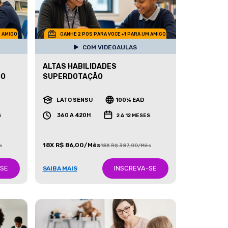
M AMIGO
GANHE 2 POS PARA VOCE +1 PARA UM AMIGO
COM VIDEOAULAS
ALTAS HABILIDADES
DO
SUPERDOTAÇÃO
LATO SENSU
100% EAD
360 A 420H
S
2 A 12 MESES
18X R$ 86,00/Mês
s
18X R$ 387,00/Mês
-SE
INSCREVA-SE
SAIBA MAIS