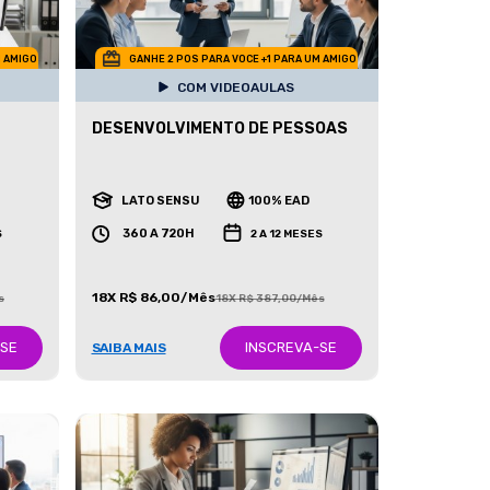
M AMIGO
GANHE 2 POS PARA VOCE +1 PARA UM AMIGO
COM VIDEOAULAS
DESENVOLVIMENTO DE PESSOAS
LATO SENSU
100% EAD
360 A 720H
S
2 A 12 MESES
18X R$ 86,00/Mês
s
18X R$ 387,00/Mês
-SE
INSCREVA-SE
SAIBA MAIS