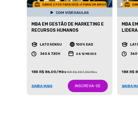
GANHE 2 POS PARA VOCE +1 PARA UM AMIGO
GAN
COM VIDEOAULAS
MBA EM GESTÃO DE MARKETING E
MBA EM
RECURSOS HUMANOS
LIDER
LATO SENSU
100% EAD
LAT
360 A 720H
360
2 A 12 MESES
18X R$ 86,00/Mês
18X R$ 
18X R$ 387,00/Mês
INSCREVA-SE
SAIBA MAIS
SAIBA M