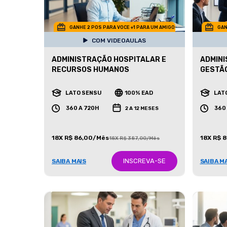
GANHE 2 POS PARA VOCE +1 PARA UM AMIGO
GAN
COM VIDEOAULAS
ADMINISTRAÇÃO HOSPITALAR E
ADMINI
RECURSOS HUMANOS
GESTÃ
LATO SENSU
100% EAD
LAT
360 A 720H
360
2 A 12 MESES
18X R$ 86,00/Mês
18X R$ 
18X R$ 387,00/Mês
INSCREVA-SE
SAIBA MAIS
SAIBA M