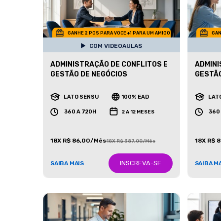
GANHE 2 POS PARA VOCE +1 PARA UM AMIGO
GAN
COM VIDEOAULAS
ADMINISTRAÇÃO DE CONFLITOS E
ADMINI
GESTÃO DE NEGÓCIOS
GESTÃ
LATO SENSU
100% EAD
LAT
360 A 720H
360
2 A 12 MESES
18X R$ 86,00/Mês
18X R$ 
18X R$ 387,00/Mês
INSCREVA-SE
SAIBA MAIS
SAIBA M