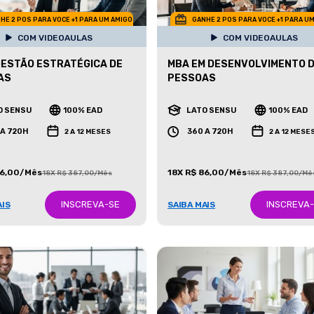
HE 2 POS PARA VOCE +1 PARA UM AMIGO
GANHE 2 POS PARA VOCE +1 PARA U
COM VIDEOAULAS
COM VIDEOAULAS
GESTÃO ESTRATÉGICA DE
MBA EM DESENVOLVIMENTO 
AS
PESSOAS
O SENSU
100% EAD
LATO SENSU
100% EAD
 A 720H
360 A 720H
2 A 12 MESES
2 A 12 MESE
86,00/Mês
18X R$ 86,00/Mês
18X R$ 387,00/Mês
18X R$ 387,00/Mê
INSCREVA-SE
INSCREVA
AIS
SAIBA MAIS