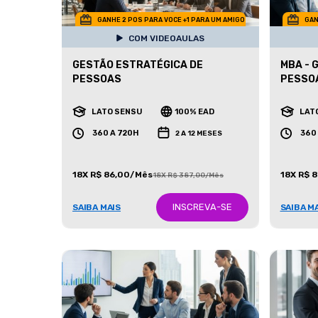
GANHE 2 POS PARA VOCE +1 PARA UM AMIGO
GAN
COM VIDEOAULAS
GESTÃO ESTRATÉGICA DE
MBA - 
PESSOAS
PESSO
LATO SENSU
100% EAD
LAT
360 A 720H
360
2 A 12 MESES
18X R$ 86,00/Mês
18X R$ 
18X R$ 387,00/Mês
INSCREVA-SE
SAIBA MAIS
SAIBA M