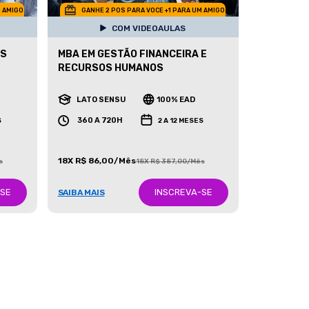
M AMIGO
GANHE 2 POS PARA VOCE +1 PARA UM AMIGO
COM VIDEOAULAS
OS
MBA EM GESTÃO FINANCEIRA E
RECURSOS HUMANOS
LATO SENSU
100% EAD
360 A 720H
S
2 A 12 MESES
18X R$ 86,00/Mês
s
18X R$ 387,00/Mês
-SE
INSCREVA-SE
SAIBA MAIS