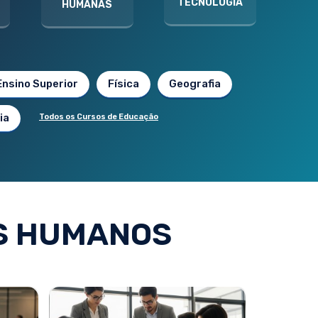
TECNOLOGIA
HUMANAS
Ensino Superior
Física
Geografia
ia
Todos os Cursos de Educação
S HUMANOS