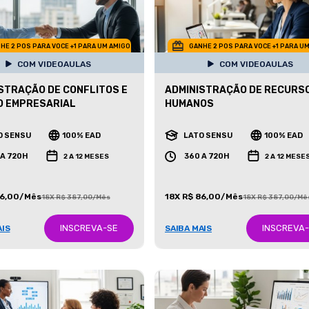
HE 2 POS PARA VOCE +1 PARA UM AMIGO
GANHE 2 POS PARA VOCE +1 PARA U
COM VIDEOAULAS
COM VIDEOAULAS
STRAÇÃO DE CONFLITOS E
ADMINISTRAÇÃO DE RECURS
O EMPRESARIAL
HUMANOS
O SENSU
100% EAD
LATO SENSU
100% EAD
 A 720H
360 A 720H
2 A 12 MESES
2 A 12 MESE
86,00/Mês
18X R$ 86,00/Mês
18X R$ 387,00/Mês
18X R$ 387,00/Mê
INSCREVA-SE
INSCREVA
AIS
SAIBA MAIS