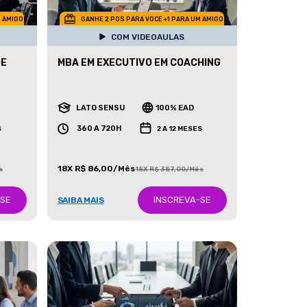
M AMIGO
GANHE 2 POS PARA VOCE +1 PARA UM AMIGO
COM VIDEOAULAS
DE
MBA EM EXECUTIVO EM COACHING
LATO SENSU
100% EAD
360 A 720H
S
2 A 12 MESES
18X R$ 86,00/Mês
s
18X R$ 387,00/Mês
-SE
INSCREVA-SE
SAIBA MAIS