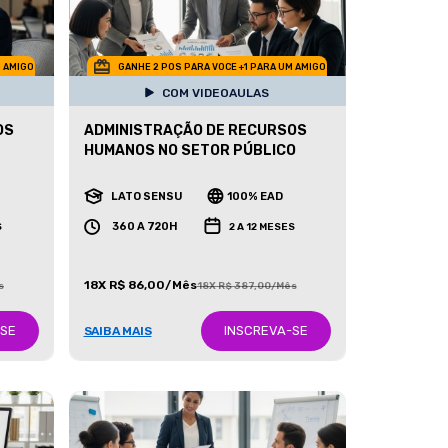
M AMIGO
GANHE 2 POS PARA VOCE +1 PARA UM AMIGO
COM VIDEOAULAS
OS
ADMINISTRAÇÃO DE RECURSOS
HUMANOS NO SETOR PÚBLICO
LATO SENSU
100% EAD
360 A 720H
S
2 A 12 MESES
18X R$ 86,00/Mês
s
18X R$ 387,00/Mês
-SE
INSCREVA-SE
SAIBA MAIS