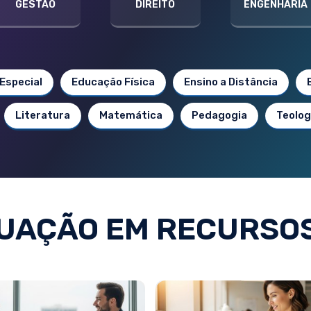
GESTÃO
DIREITO
ENGENHARIA
Especial
Educação Física
Ensino a Distância
Literatura
Matemática
Pedagogia
Teolog
UAÇÃO EM RECURSO