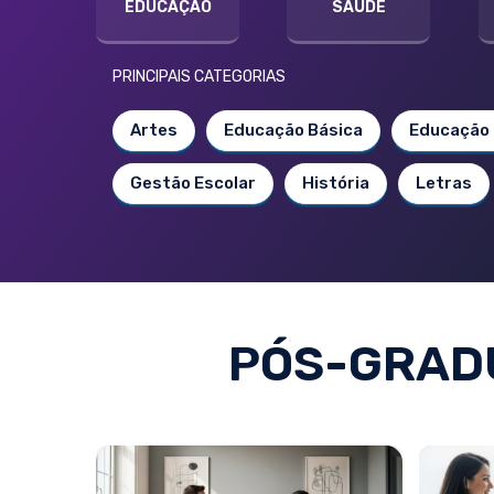
EDUCAÇÃO
SAÚDE
PRINCIPAIS CATEGORIAS
Artes
Educação Básica
Educação 
Gestão Escolar
História
Letras
PÓS-GRAD