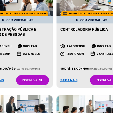
HE 2 POS PARA VOCE +1 PARA UM AMIGO
GANHE 2 POS PARA VOCE +1 PARA U
COM VIDEOAULAS
COM VIDEOAULAS
STRAÇÃO PÚBLICA E
CONTROLADORIA PÚBLICA
O DE PESSOAS
O SENSU
100% EAD
LATO SENSU
100% EAD
 A 720H
360 A 720H
2 A 12 MESES
2 A 12 MESE
86,00/Mês
18X R$ 86,00/Mês
18X R$ 387,00/Mês
18X R$ 387,00/Mê
INSCREVA-SE
INSCREVA
AIS
SAIBA MAIS