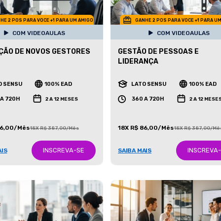
HE 2 POS PARA VOCE +1 PARA UM AMIGO
GANHE 2 POS PARA VOCE +1 PARA U
COM VIDEOAULAS
COM VIDEOAULAS
ÇÃO DE NOVOS GESTORES
GESTÃO DE PESSOAS E
LIDERANÇA
O SENSU
100% EAD
LATO SENSU
100% EAD
 A 720H
360 A 720H
2 A 12 MESES
2 A 12 MESE
86,00/Mês
18X R$ 86,00/Mês
18X R$ 387,00/Mês
18X R$ 387,00/Mê
INSCREVA-SE
INSCREVA
AIS
SAIBA MAIS