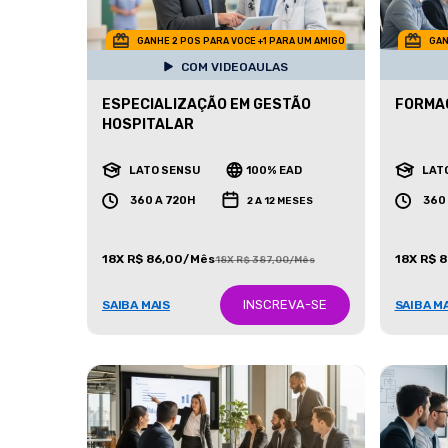
GANHE 2 POS PARA VOCE +1 PARA UM AMIGO
GAN
COM VIDEOAULAS
ESPECIALIZAÇÃO EM GESTÃO
FORMA
HOSPITALAR
LATO SENSU
100% EAD
LAT
360 A 720H
360
2 A 12 MESES
18X R$ 86,00/Mês
18X R$ 
18X R$ 387,00/Mês
INSCREVA-SE
SAIBA MAIS
SAIBA M