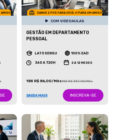
M AMIGO
GANHE 2 POS PARA VOCE +1 PARA UM AMIGO
COM VIDEOAULAS
GESTÃO EM DEPARTAMENTO
PESSOAL
LATO SENSU
100% EAD
360 A 720H
S
2 A 12 MESES
18X R$ 86,00/Mês
s
18X R$ 387,00/Mês
-SE
INSCREVA-SE
SAIBA MAIS