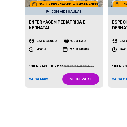
GANHE 2 POS PARA VOCE +1 PARA UM AMIGO
GAN
COM VIDEOAULAS
ENFERMAGEM PEDIÁTRICA E
ESPECI
NEONATAL
DERMA
LATO SENSU
100% EAD
LAT
420H
360
3 A 12 MESES
18X R$ 480,00/Mês
18X R$ 
18X R$ 2.160,00/Mês
INSCREVA-SE
SAIBA MAIS
SAIBA M