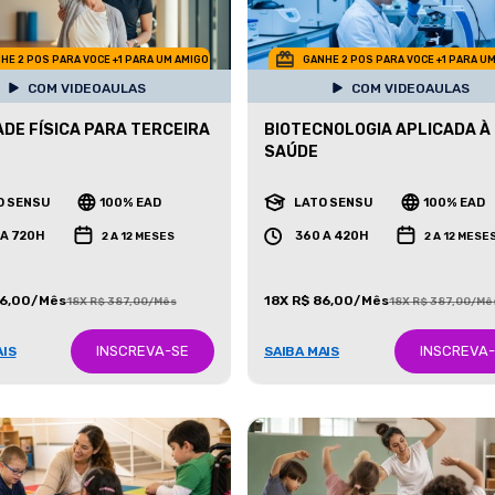
HE 2 POS PARA VOCE +1 PARA UM AMIGO
GANHE 2 POS PARA VOCE +1 PARA U
COM VIDEOAULAS
COM VIDEOAULAS
ADE FÍSICA PARA TERCEIRA
BIOTECNOLOGIA APLICADA À
SAÚDE
O SENSU
100% EAD
LATO SENSU
100% EAD
 A 720H
360 A 420H
2 A 12 MESES
2 A 12 MESE
86,00/Mês
18X R$ 86,00/Mês
18X R$ 387,00/Mês
18X R$ 387,00/Mê
INSCREVA-SE
INSCREVA
AIS
SAIBA MAIS