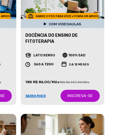
M AMIGO
GANHE 2 POS PARA VOCE +1 PARA UM AMIGO
COM VIDEOAULAS
DOCÊNCIA DO ENSINO DE
FITOTERAPIA
LATO SENSU
100% EAD
360 A 720H
S
2 A 12 MESES
18X R$ 86,00/Mês
s
18X R$ 387,00/Mês
-SE
INSCREVA-SE
SAIBA MAIS