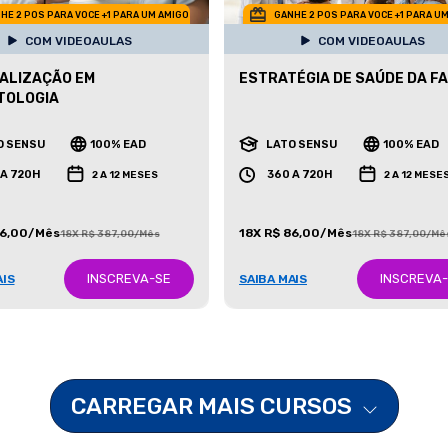
HE 2 POS PARA VOCE +1 PARA UM AMIGO
GANHE 2 POS PARA VOCE +1 PARA U
COM VIDEOAULAS
COM VIDEOAULAS
ALIZAÇÃO EM
ESTRATÉGIA DE SAÚDE DA FA
TOLOGIA
O SENSU
100% EAD
LATO SENSU
100% EAD
 A 720H
360 A 720H
2 A 12 MESES
2 A 12 MESE
86,00/Mês
18X R$ 86,00/Mês
18X R$ 387,00/Mês
18X R$ 387,00/Mê
INSCREVA-SE
INSCREVA
AIS
SAIBA MAIS
CARREGAR MAIS CURSOS