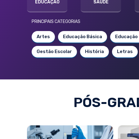
EDUCAÇÃO
SAÚDE
PRINCIPAIS CATEGORIAS
Artes
Educação Básica
Educação 
Gestão Escolar
História
Letras
PÓS-GRAD