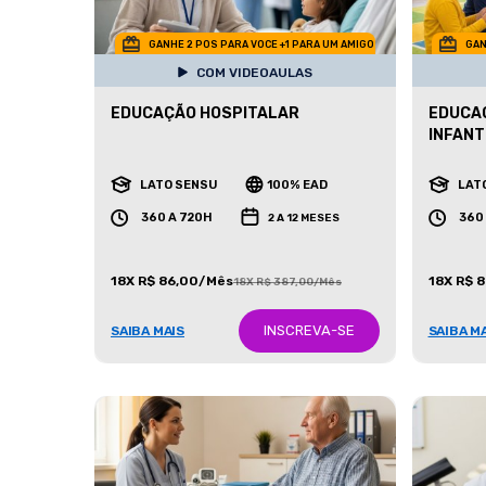
GANHE 2 POS PARA VOCE +1 PARA UM AMIGO
GAN
COM VIDEOAULAS
EDUCAÇÃO HOSPITALAR
EDUCAÇ
INFANT
LATO SENSU
100% EAD
LAT
360 A 720H
360
2 A 12 MESES
18X R$ 86,00/Mês
18X R$ 
18X R$ 387,00/Mês
INSCREVA-SE
SAIBA MAIS
SAIBA M