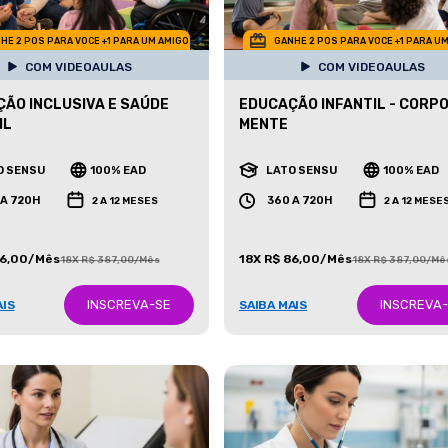
HE 2 POS PARA VOCE +1 PARA UM AMIGO
GANHE 2 POS PARA VOCE +1 PARA U
COM VIDEOAULAS
COM VIDEOAULAS
ÃO INCLUSIVA E SAÚDE
EDUCAÇÃO INFANTIL - CORPO
IL
MENTE
O SENSU
100% EAD
LATO SENSU
100% EAD
 A 720H
360 A 720H
2 A 12 MESES
2 A 12 MESE
86,00/Mês
18X R$ 86,00/Mês
18X R$ 387,00/Mês
18X R$ 387,00/Mê
INSCREVA-SE
INSCREVA
AIS
SAIBA MAIS