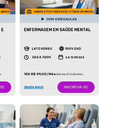
M AMIGO
GANHE 2 POS PARA VOCE +1 PARA UM AMIGO
COM VIDEOAULAS
 E
ENFERMAGEM EM SAÚDE MENTAL
LATO SENSU
100% EAD
360 A 720H
S
2 A 12 MESES
15X R$ 99,00/Mês
s
15X R$ 371,25/Mês
-SE
INSCREVA-SE
SAIBA MAIS