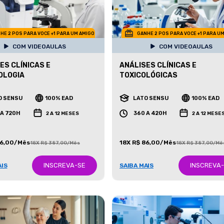
HE 2 POS PARA VOCE +1 PARA UM AMIGO
GANHE 2 POS PARA VOCE +1 PARA U
COM VIDEOAULAS
COM VIDEOAULAS
ES CLÍNICAS E
ANÁLISES CLÍNICAS E
OLOGIA
TOXICOLÓGICAS
O SENSU
100% EAD
LATO SENSU
100% EAD
 A 720H
360 A 420H
2 A 12 MESES
2 A 12 MESE
86,00/Mês
18X R$ 86,00/Mês
18X R$ 387,00/Mês
18X R$ 387,00/Mê
INSCREVA-SE
INSCREVA
AIS
SAIBA MAIS