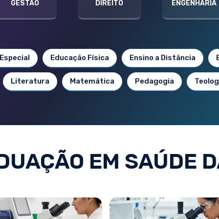
GESTÃO
DIREITO
ENGENHARIA
Especial
Educação Física
Ensino a Distância
Literatura
Matemática
Pedagogia
Teolog
UAÇÃO EM SAÚDE D