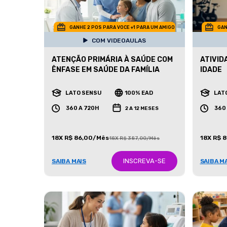
GANHE 2 POS PARA VOCE +1 PARA UM AMIGO
GAN
COM VIDEOAULAS
ATENÇÃO PRIMÁRIA À SAÚDE COM
ATIVID
ÊNFASE EM SAÚDE DA FAMÍLIA
IDADE
LATO SENSU
100% EAD
LAT
360 A 720H
360
2 A 12 MESES
18X R$ 86,00/Mês
18X R$ 
18X R$ 387,00/Mês
INSCREVA-SE
SAIBA MAIS
SAIBA M